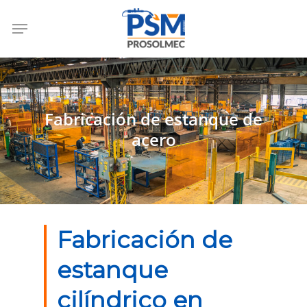
Skip
Menu
to
main
content
Fabricación de estanque de
acero
Fabricación de
estanque
cilíndrico en