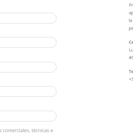
Pr
ap
la
pe
C
Lu
#
T
+
 comerciales, técnicas e